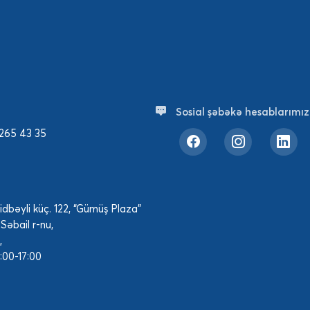
Sosial şəbəkə hesablarımızı
 265 43 35
dbəyli küç. 122, “Gümüş Plaza”
 Səbail r-nu,
,
9:00-17:00