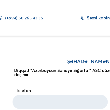
Şəxsi kabin
(+994) 50 265 43 35
ŞƏHADƏTNAMƏNİ
Diqqət! "Azərbaycan Sənaye Sığorta " ASC düzg
daşımır
Telefon