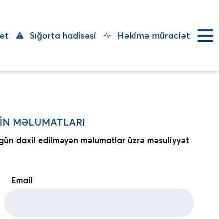
et
Sığorta hadisəsi
Həkimə müraciət
N MƏLUMATLARI
ün daxil edilməyən məlumatlar üzrə məsuliyyət
Email