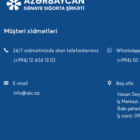
Müştəri xidmətləri
24/7 xidmətinizdə olan telefonlarımız
WhatsApp
(+994) 12 404 13 03
(+994) 50
E-mail
Baş ofis
info@aiic.az
Həsən Seyi
İş Mərkəzi.
Bakı şəhəri
İş vaxtı: 0