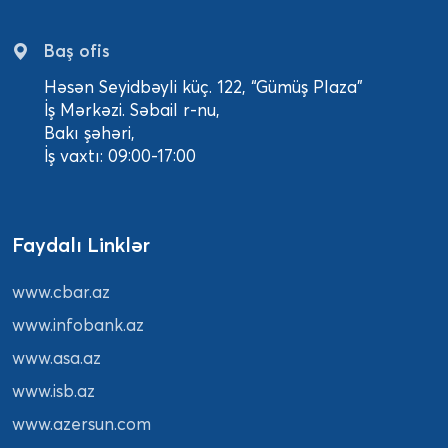
Baş ofis
Həsən Seyidbəyli küç. 122, “Gümüş Plaza”
İş Mərkəzi. Səbail r-nu,
Bakı şəhəri,
İş vaxtı: 09:00-17:00
Faydalı Linklər
www.cbar.az
www.infobank.az
www.asa.az
www.isb.az
www.azersun.com