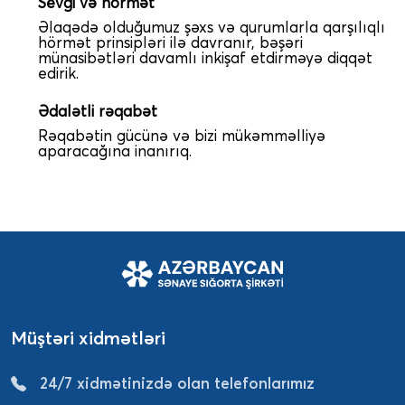
Sevgi və hörmət
Əlaqədə olduğumuz şəxs və qurumlarla qarşılıqlı
hörmət prinsipləri ilə davranır, bəşəri
münasibətləri davamlı inkişaf etdirməyə diqqət
edirik.
Ədalətli rəqabət
Rəqabətin gücünə və bizi mükəmməlliyə
aparacağına inanırıq.
Müştəri xidmətləri
24/7 xidmətinizdə olan telefonlarımız