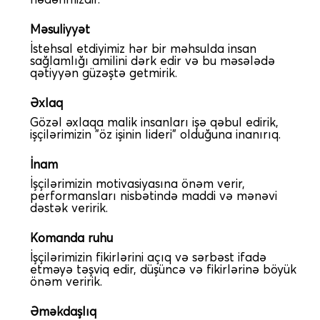
Məsuliyyət
İstehsal etdiyimiz hər bir məhsulda insan
sağlamlığı amilini dərk edir və bu məsələdə
qətiyyən güzəştə getmirik.
Əxlaq
Gözəl əxlaqa malik insanları işə qəbul edirik,
işçilərimizin "öz işinin lideri" olduğuna inanırıq.
İnam
İşçilərimizin motivasiyasına önəm verir,
performansları nisbətində maddi və mənəvi
dəstək veririk.
Komanda ruhu
İşçilərimizin fikirlərini açıq və sərbəst ifadə
etməyə təşviq edir, düşüncə və fikirlərinə böyük
önəm veririk.
Əməkdaşlıq