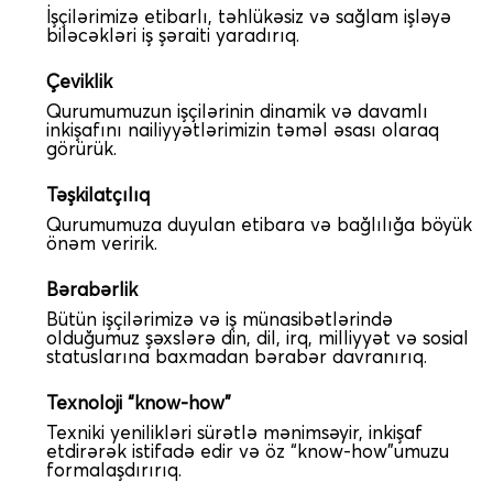
İşçilərimizə etibarlı, təhlükəsiz və sağlam işləyə
biləcəkləri iş şəraiti yaradırıq.
Çeviklik
Qurumumuzun işçilərinin dinamik və davamlı
inkişafını nailiyyətlərimizin təməl əsası olaraq
görürük.
Təşkilatçılıq
Qurumumuza duyulan etibara və bağlılığa böyük
önəm veririk.
Bərabərlik
Bütün işçilərimizə və iş münasibətlərində
olduğumuz şəxslərə din, dil, irq, milliyyət və sosial
statuslarına baxmadan bərabər davranırıq.
Texnoloji “know-how”
Texniki yenilikləri sürətlə mənimsəyir, inkişaf
etdirərək istifadə edir və öz “know-how”umuzu
formalaşdırırıq.