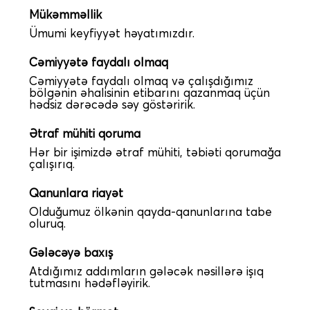
Mükəmməllik
Ümumi keyfiyyət həyatımızdır.
Cəmiyyətə faydalı olmaq
Cəmiyyətə faydalı olmaq və çalışdığımız
bölgənin əhalisinin etibarını qazanmaq üçün
hədsiz dərəcədə səy göstəririk.
Ətraf mühiti qoruma
Hər bir işimizdə ətraf mühiti, təbiəti qorumağa
çalışırıq.
Qanunlara riayət
Olduğumuz ölkənin qayda-qanunlarına tabe
oluruq.
Gələcəyə baxış
Atdığımız addımların gələcək nəsillərə işıq
tutmasını hədəfləyirik.