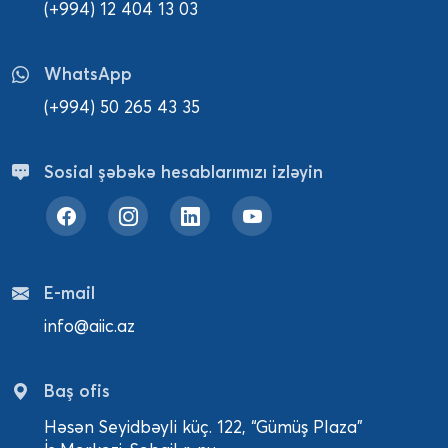
(+994) 12 404 13 03
WhatsApp
(+994) 50 265 43 35
Sosial şəbəkə hesablarımızı izləyin
E-mail
info@aiic.az
Baş ofis
Həsən Seyidbəyli küç. 122, “Gümüş Plaza”