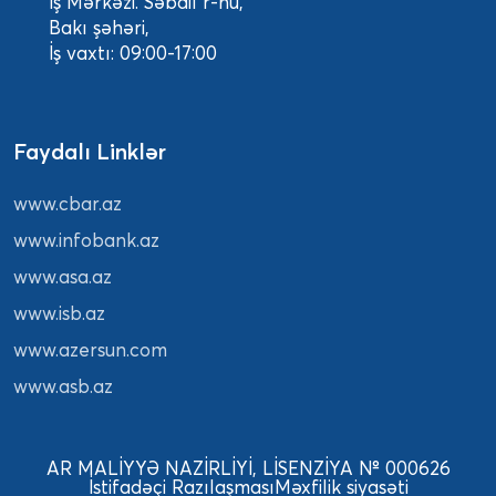
İş Mərkəzi. Səbail r-nu,
Bakı şəhəri,
İş vaxtı: 09:00-17:00
Faydalı Linklər
www.cbar.az
www.infobank.az
www.asa.az
www.isb.az
www.azersun.com
www.asb.az
AR MALİYYƏ NAZİRLİYİ, LİSENZİYA № 000626
İstifadəçi Razılaşması
Məxfilik siyasəti