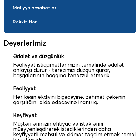
Maliyyə hesabatları
Rekvizitlər
Dəyərlərimiz
Ədalət və düzgünlük
Fəaliyyət istiqamətlərimizin təməlində ədalət
anlayışı durur - tərəzimizi düzgün qurar,
başqalarının haqqına tənəzzül etmərik.
Fəaliyyət
Hər kəsin əkdiyini biçəcəyinə, zəhmət çəkənin
qarşılığını əldə edəcəyinə inanırıq.
Keyfiyyət
Müştərilərimizin ehtiyac və istəklərini
müəyyənləşdirərək istədiklərindən daha
keyfiyyətli məhsul və xidmət təqdim etmək təməl
hədəfimizdir.