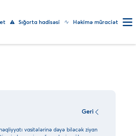
et
Sığorta hadisəsi
Həkimə müraciət
Geri
 nəqliyyatı vasitələrinə dəyə biləcək ziyan