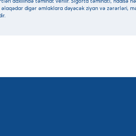
ləri daxilində təminat verilir. Sığorta təminatı, hadisə n
a əlaqədar digər əmlaklara dəyəcək ziyan və zərərləri, mə
ir.