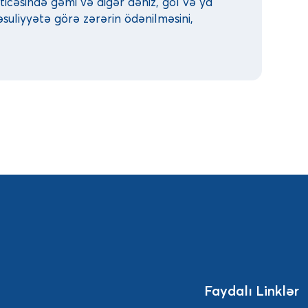
əticəsində gəmi və digər dəniz, göl və ya
suliyyətə görə zərərin ödənilməsini,
Faydalı Linklər