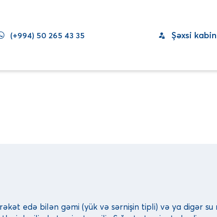
Şəxsi kabin
(+994) 50 265 43 35
əkət edə bilən gəmi (yük və sərnişin tipli) və ya digər su