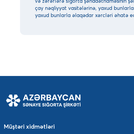
və zərərlərə sığorta şəhadətnaməsinin şərt
çay nəqliyyat vasitələrinə, yaxud bunlarl
yaxud bunlarla əlaqədar xərcləri əhatə ed
Müştəri xidmətləri